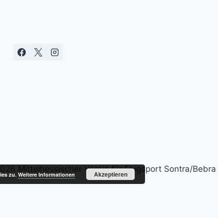
026 Mittelhessischer Verein für Flugsport Sontra/Bebra 
Akzeptieren
ies zu.
Weitere Informationen
Alle Preise inkl. der gesetzlichen MwSt.