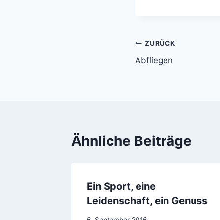
Beitragsnavi
ZURÜCK
Abfliegen
Ähnliche Beiträge
Ein Sport, eine
Leidenschaft, ein Genuss
Von
6. September 2016