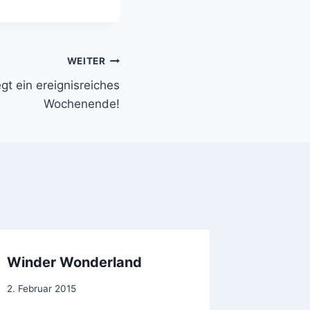
WEITER
egt ein ereignisreiches
Wochenende!
Winder Wonderland
Assign
Von
2. Februar 2015
Von
8. Septemb
jens.konopka
Jens