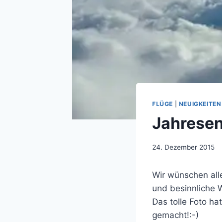
FLÜGE
|
NEUIGKEITEN
Jahrese
Von
24. Dezember 2015
jens.konopka
Wir wünschen all
und besinnliche 
Das tolle Foto ha
gemacht!:-)