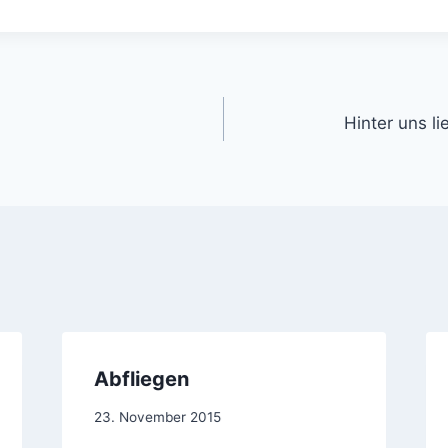
gation
Hinter uns li
Abfliegen
Von
23. November 2015
jens.konopka