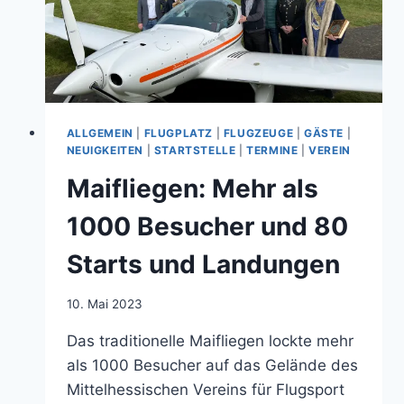
ALLGEMEIN
|
FLUGPLATZ
|
FLUGZEUGE
|
GÄSTE
|
NEUIGKEITEN
|
STARTSTELLE
|
TERMINE
|
VEREIN
Maifliegen: Mehr als
1000 Besucher und 80
Starts und Landungen
Von
10. Mai 2023
Jens
Das traditionelle Maifliegen lockte mehr
Konopka
als 1000 Besucher auf das Gelände des
Mittelhessischen Vereins für Flugsport