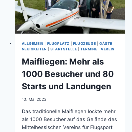
ALLGEMEIN
|
FLUGPLATZ
|
FLUGZEUGE
|
GÄSTE
|
NEUIGKEITEN
|
STARTSTELLE
|
TERMINE
|
VEREIN
Maifliegen: Mehr als
1000 Besucher und 80
Starts und Landungen
Von
10. Mai 2023
Jens
Das traditionelle Maifliegen lockte mehr
Konopka
als 1000 Besucher auf das Gelände des
Mittelhessischen Vereins für Flugsport