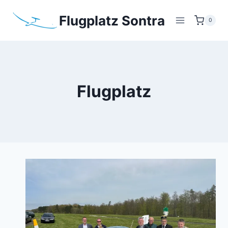
Zum
Flugplatz Sontra
Inhalt
0
springen
Flugplatz