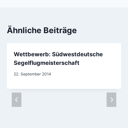
Ähnliche Beiträge
Wettbewerb: Südwestdeutsche
Segelflugmeisterschaft
Von
22. September 2014
jens.konopka