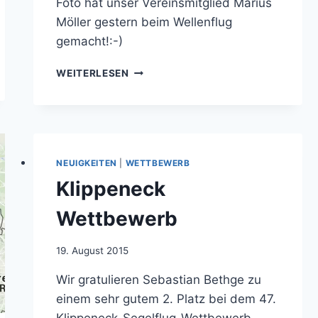
Foto hat unser Vereinsmitglied Marius
Möller gestern beim Wellenflug
gemacht!:-)
JAHRESENDE
WEITERLESEN
NEUIGKEITEN
|
WETTBEWERB
Klippeneck
Wettbewerb
Von
19. August 2015
jens.konopka
Wir gratulieren Sebastian Bethge zu
einem sehr gutem 2. Platz bei dem 47.
Klippeneck-Segelflug-Wettbewerb