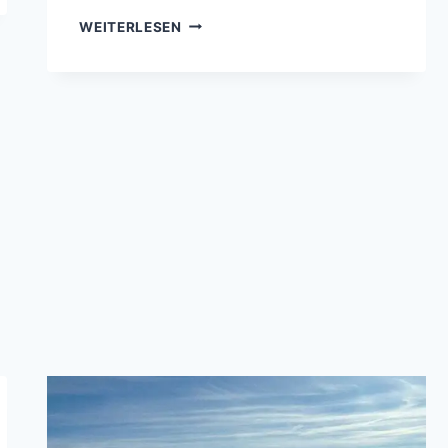
EIN
WEITERLESEN
SPORT,
EINE
LEIDENSCHAFT,
EIN
GENUSS