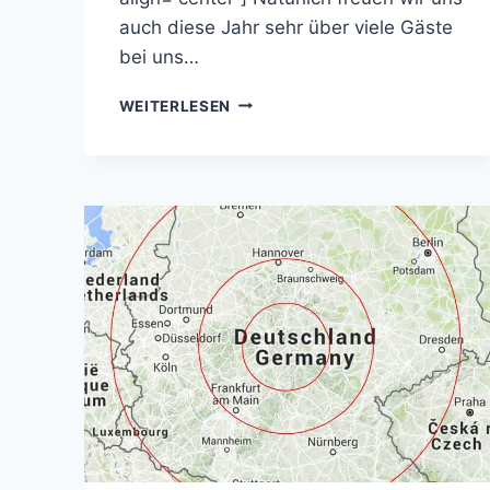
auch diese Jahr sehr über viele Gäste
bei uns…
HINTER
WEITERLESEN
UNS
LIEGT
EIN
EREIGNISREICHES
WOCHENENDE!