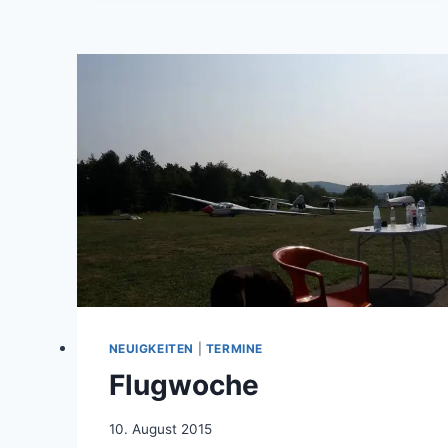
NEUIGKEITEN
|
TERMINE
Flugwoche
Von
10. August 2015