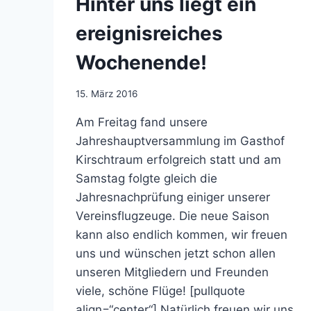
Hinter uns liegt ein
ereignisreiches
Wochenende!
Von
15. März 2016
jens.konopka
Am Freitag fand unsere
Jahreshauptversammlung im Gasthof
Kirschtraum erfolgreich statt und am
Samstag folgte gleich die
Jahresnachprüfung einiger unserer
Vereinsflugzeuge. Die neue Saison
kann also endlich kommen, wir freuen
uns und wünschen jetzt schon allen
unseren Mitgliedern und Freunden
viele, schöne Flüge! [pullquote
align=“center“] Natürlich freuen wir uns