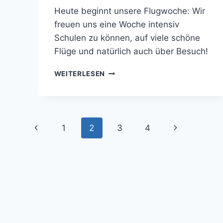
jens.konopka
Heute beginnt unsere Flugwoche: Wir
freuen uns eine Woche intensiv
Schulen zu können, auf viele schöne
Flüge und natürlich auch über Besuch!
FLUGWOCHE
WEITERLESEN
Seitennavigation
Vorherige
Nächste
1
2
3
4
Seite
Seite