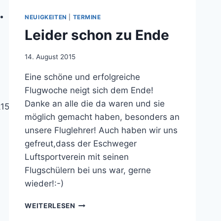
NEUIGKEITEN
|
TERMINE
Leider schon zu Ende
Von
14. August 2015
jens.konopka
Eine schöne und erfolgreiche
Flugwoche neigt sich dem Ende!
Danke an alle die da waren und sie
15/results/15-
möglich gemacht haben, besonders an
unsere Fluglehrer! Auch haben wir uns
gefreut,dass der Eschweger
Luftsportverein mit seinen
Flugschülern bei uns war, gerne
wieder!:-)
LEIDER
WEITERLESEN
SCHON