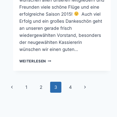
Freunden viele schöne Flüge und eine
erfolgreiche Saison 2015!
Auch viel
Erfolg und ein großes Dankeschön geht
an unseren gerade frisch
wiedergewählten Vorstand, besonders
der neugewählten Kassiererin
wünschen wir einen guten…
SAISONSTART
WEITERLESEN
2015
Seitennavigation
Vorherige
Nächste
1
2
3
4
Seite
Seite