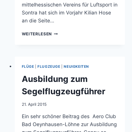
mittelhessischen Vereins für Luftsport in
Sontra hat sich im Vorjahr Kilian Hose
an die Seite…
1.
WEITERLESEN
MAI
FLIEGEN
FLÜGE
|
FLUGZEUGE
|
NEUIGKEITEN
Ausbildung zum
Segelflugzeugführer
Von
21. April 2015
jens.konopka
Ein sehr schöner Beitrag des Aero Club
Bad Oeynhausen-Löhne zur Ausbildung