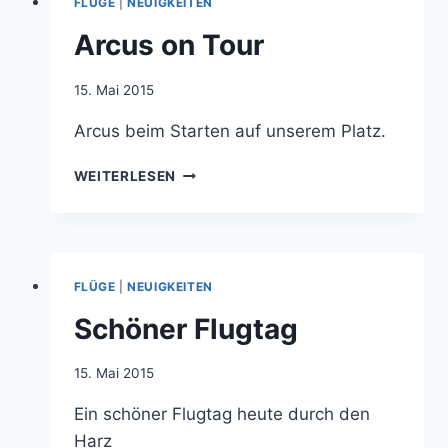
FLÜGE
|
NEUIGKEITEN
Arcus on Tour
Von
15. Mai 2015
jens.konopka
Arcus beim Starten auf unserem Platz.
ARCUS
WEITERLESEN
ON
TOUR
FLÜGE
|
NEUIGKEITEN
Schöner Flugtag
Von
15. Mai 2015
jens.konopka
Ein schöner Flugtag heute durch den
Harz