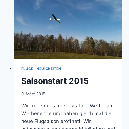
FLÜGE
|
NEUIGKEITEN
Saisonstart 2015
Von
9. März 2015
jens.konopka
Wir freuen uns über das tolle Wetter am
Wochenende und haben gleich mal die
neue Flugsaison eröffnet! Wir
wünschen allen unseren Mitgliedern und