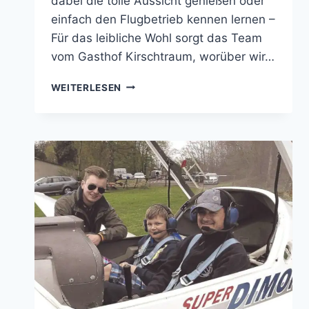
dabei die tolle Aussicht genießen oder
einfach den Flugbetrieb kennen lernen –
Für das leibliche Wohl sorgt das Team
vom Gasthof Kirschtraum, worüber wir…
IN
WEITERLESEN
ZWEI
TAGEN
IST
ES
SOWEIT