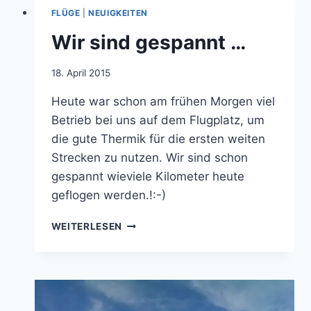
FLÜGE
|
NEUIGKEITEN
Wir sind gespannt …
Von
18. April 2015
jens.konopka
Heute war schon am frühen Morgen viel
Betrieb bei uns auf dem Flugplatz, um
die gute Thermik für die ersten weiten
Strecken zu nutzen. Wir sind schon
gespannt wieviele Kilometer heute
geflogen werden.!:-)
WIR
WEITERLESEN
SIND
GESPANNT
…