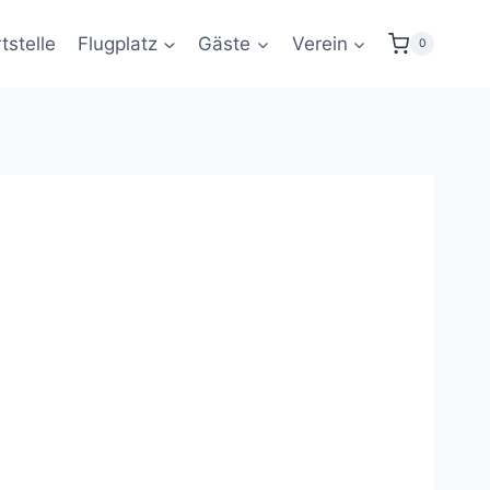
tstelle
Flugplatz
Gäste
Verein
0