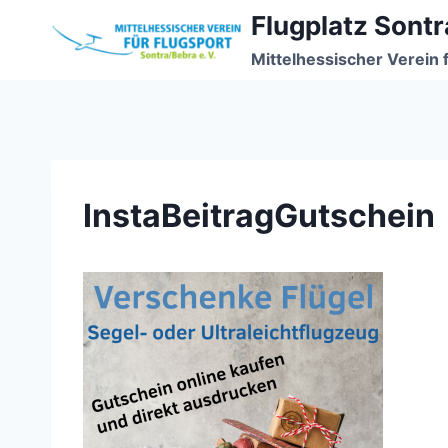
Zum
Flugplatz Sontr
Inhalt
Mittelhessischer Verein 
springen
InstaBeitragGutschein