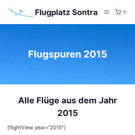
Zum
Flugplatz Sontra
Inhalt
0
springen
Flugspuren 2015
Alle Flüge aus dem Jahr
2015
[flightView year=“2015″]