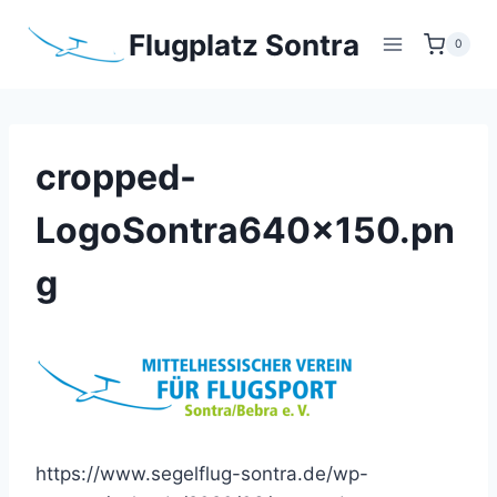
Zum
Flugplatz Sontra
Inhalt
0
springen
cropped-
LogoSontra640x150.pn
g
https://www.segelflug-sontra.de/wp-