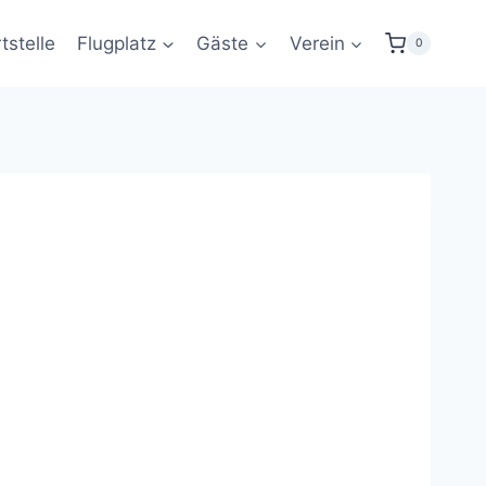
tstelle
Flugplatz
Gäste
Verein
0