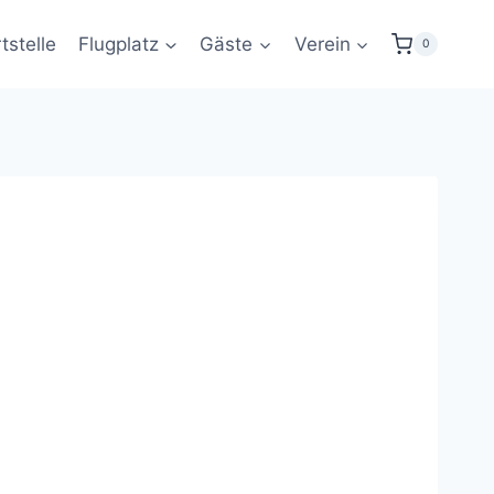
tstelle
Flugplatz
Gäste
Verein
0